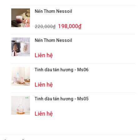
Nến Thơm Nessoil
Giá
Giá
198,000
₫
220,000
₫
gốc
hiện
là:
tại
Nến Thơm Nessoil
220,000₫.
là:
198,000₫.
Liên hệ
Tinh dầu tán hương - Ms06
Liên hệ
Tinh dầu tán hương - Ms05
Liên hệ